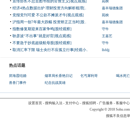
宣传部长不总去图书馆的官僚主义[视点观感]
苑柍
经济4热点数据出炉 理财投资方向解析梳理[..
嘉丰瑞德集团
党报党刊可爱 不公款不摊派才牛[视点观感]
苑柍
沪指周一创7年最大跌幅 投资矫正正当时[股..
嘉丰瑞德集团
指数修复期迎来百家争鸣[股经观察]
守牛
耿彦波“不出事”就是好官[视点观感]
王嘉艺
不要急于抄底超级航母股[股经观察]
守牛
取消汇率下限 瑞士央行不应孤立行事[经观小..
llshljj
热点话题
郑海霞结婚
烟草局长香艳日记
乞丐犀利哥
喝水死亡
兽兽门事件
纪念抗战英雄
设置首页
-
搜狗输入法
-
支付中心
-
搜狐招聘
-
广告服务
-
客服中心
Copyright
©
2018 Sohu.com
搜狐不良信息