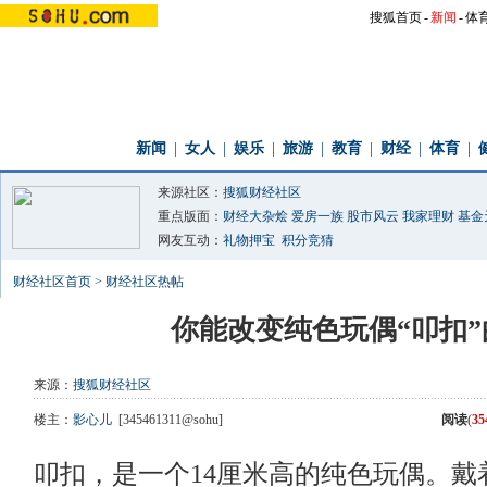
搜狐首页
-
新闻
-
体
新闻
|
女人
|
娱乐
|
旅游
|
教育
|
财经
|
体育
|
来源社区：
搜狐财经社区
重点版面：
财经大杂烩
爱房一族
股市风云
我家理财
基金
网友互动：
礼物押宝
积分竞猜
财经社区首页
>
财经社区热帖
你能改变纯色玩偶“叩扣”
来源：
搜狐财经社区
楼主：
影心儿
[345461311@sohu]
阅读
(
3
叩扣，是一个14厘米高的纯色玩偶。戴